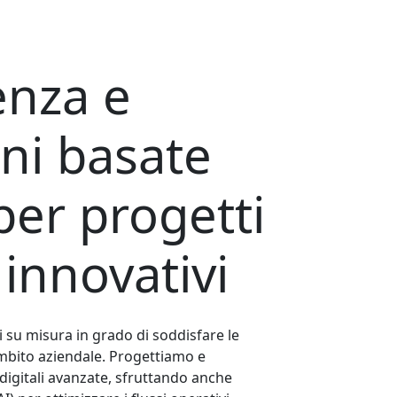
enza e
oni
basate
er progetti
i innovativi
 su misura in grado di soddisfare le
ambito aziendale. Progettiamo e
digitali avanzate, sfruttando anche