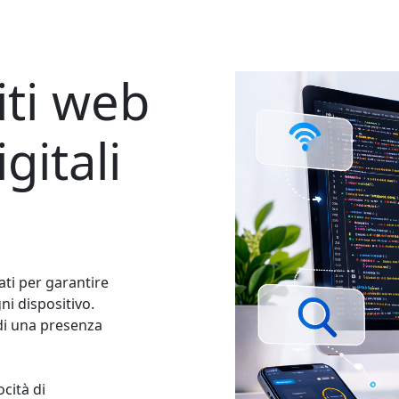
iti web
gitali
ati per garantire
i dispositivo.
 di una presenza
ocità di