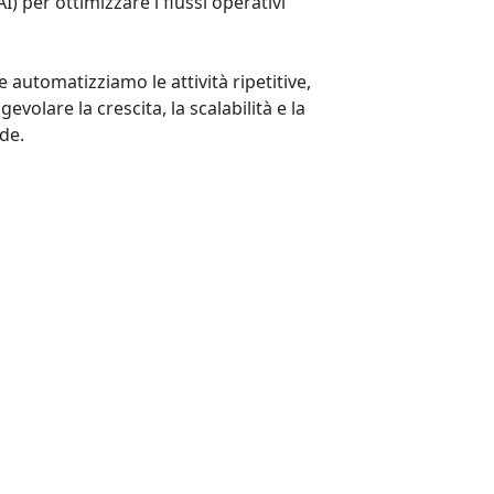
(AI) per ottimizzare i flussi operativi
 automatizziamo le attività ripetitive,
volare la crescita, la scalabilità e la
de.
rienza
l settore