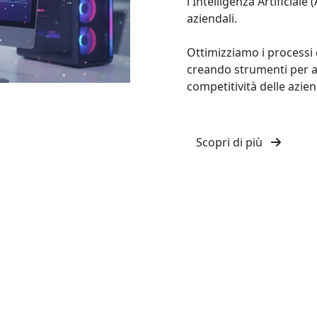
l'Intelligenza Artificiale 
aziendali.
Ottimizziamo i processi e
creando strumenti per age
competitività delle azien
Scopri di più
'anni di espe
 presenti ne