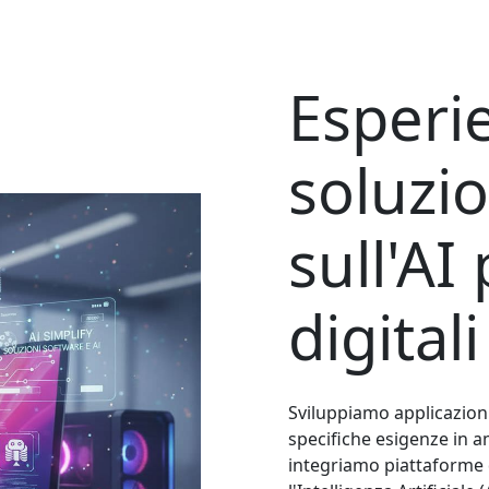
Esperi
soluzi
sull'AI
p
digital
Sviluppiamo applicazioni
specifiche esigenze in 
integriamo piattaforme 